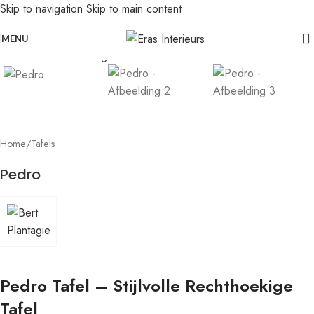
Skip to navigation
Skip to main content
Leolux actie: nu 20% voordeel op banken in senso-leer
Click to enlarge
MENU
Home
/
Tafels
Pedro
Pedro Tafel – Stijlvolle Rechthoekige
Tafel