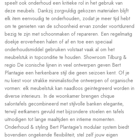
speelt ook onderhoud een kritieke rol in het gebruik van
deze meubels. Dankzij zorgvuldig gekozen materialen blijft
elk item eenvoudig te onderhouden, zodat je meer tijd hebt
om te genieten van de schoonheid ervan zonder voortdurend
bezig te zijn met schoonmaken of repareren. Een regelmatig
doekje eroverheen halen of af en toe een speciaal
onderhoudsmiddel gebruiken volstaat vaak al om het
meubelstuk in topconditie te houden. Showroom Tilburg &
regio De iconische lijnen in veel ontwerpen geven Bert
Plantagie een herkenbare stijl die geen seizoen kent. Of je
nu kiest voor strakke minimalistische ontwerpen of organische
vormen: elk meubelstuk kan naadloos geïntegreerd worden in
diverse interieurs. In de woonkamer brengen chique
salontafels gecombineerd met stijlvolle banken elegantie,
terwijl eetkamers gevuld met bijzondere stoelen en tafels
uitnodigen tot lange maaltijden en intieme momenten.
Onderhoud & styling Bert Plantagie's modulair system biedt
bovendien ongekende flexibiliteit; stel zelf jouw eigen