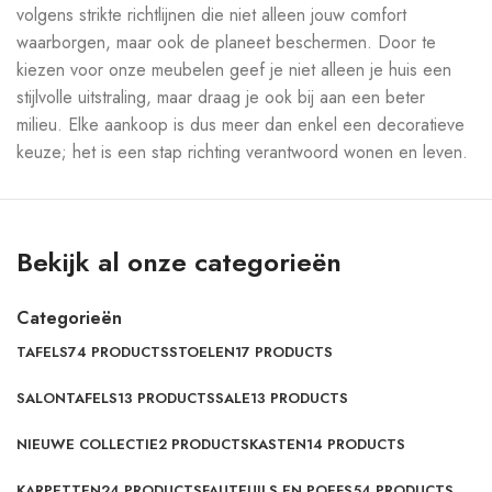
volgens strikte richtlijnen die niet alleen jouw comfort
waarborgen, maar ook de planeet beschermen. Door te
kiezen voor onze meubelen geef je niet alleen je huis een
stijlvolle uitstraling, maar draag je ook bij aan een beter
milieu. Elke aankoop is dus meer dan enkel een decoratieve
keuze; het is een stap richting verantwoord wonen en leven.
Bekijk al onze categorieën
Categorieën
TAFELS
74 PRODUCTS
STOELEN
17 PRODUCTS
SALONTAFELS
13 PRODUCTS
SALE
13 PRODUCTS
NIEUWE COLLECTIE
2 PRODUCTS
KASTEN
14 PRODUCTS
KARPETTEN
24 PRODUCTS
FAUTEUILS EN POEFS
54 PRODUCTS