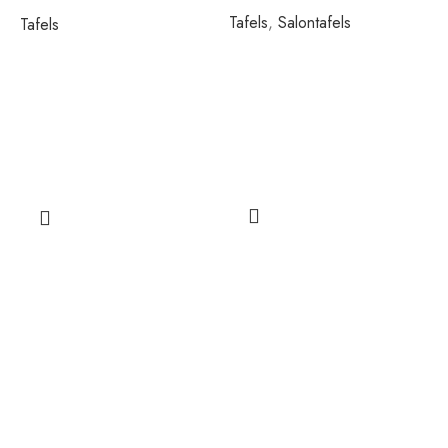
Tafels
,
Salontafels
Tafels
B
T