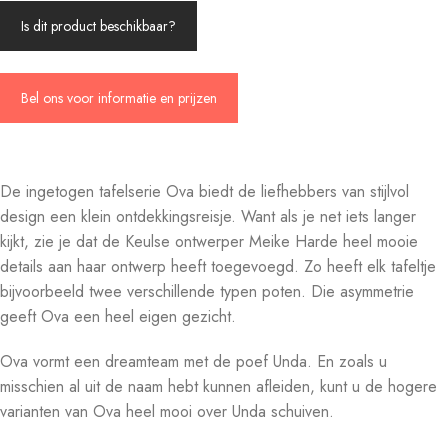
Is dit product beschikbaar?
Bel ons voor informatie en prijzen
De ingetogen tafelserie Ova biedt de liefhebbers van stijlvol
design een klein ontdekkingsreisje. Want als je net iets langer
kijkt, zie je dat de Keulse ontwerper Meike Harde heel mooie
details aan haar ontwerp heeft toegevoegd. Zo heeft elk tafeltje
bijvoorbeeld twee verschillende typen poten. Die asymmetrie
geeft Ova een heel eigen gezicht.
Ova vormt een dreamteam met de poef Unda. En zoals u
misschien al uit de naam hebt kunnen afleiden, kunt u de hogere
varianten van Ova heel mooi over Unda schuiven.