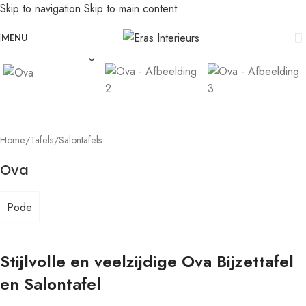
Skip to navigation
Skip to main content
Leolux actie: nu 20% voordeel op banken in senso-leer
Click to enlarge
MENU
Home
/
Tafels
/
Salontafels
Ova
Pode
Stijlvolle en veelzijdige Ova Bijzettafel
en Salontafel