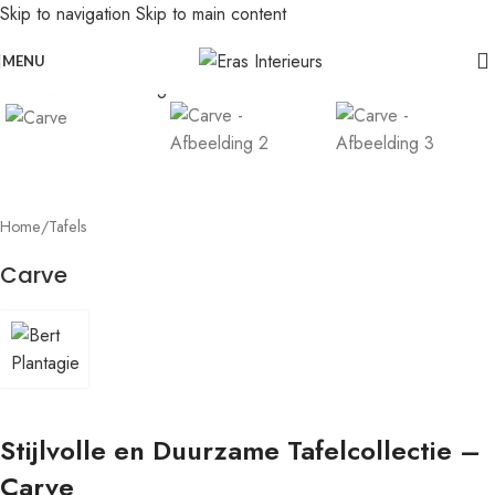
Skip to navigation
Skip to main content
Leolux actie: nu 20% voordeel op banken in senso-leer
Click to enlarge
MENU
Home
/
Tafels
Carve
Stijlvolle en Duurzame Tafelcollectie –
Carve