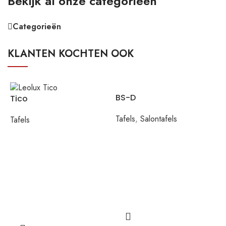
Bekijk al onze categorieën
Categorieën
KLANTEN KOCHTEN OOK
BS-D
Tico
Tafels
,
Salontafels
Tafels
A
T