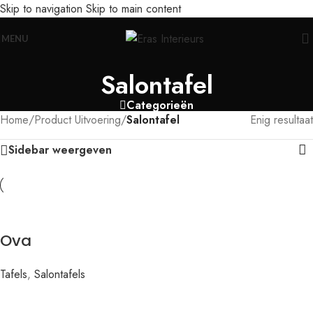
Skip to navigation
Skip to main content
Leolux actie: nu 20% voordeel op banken in senso-leer
MENU
Salontafel
Categorieën
Home
/
Product Uitvoering
/
Salontafel
Enig resultaat
Sidebar weergeven
Ova
Tafels
,
Salontafels