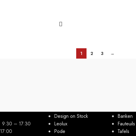
1
2
3
→
Topmerken
COLLEC
Design on Stock
Banken
g: 9:30 – 17:30
Leolux
Fauteuil
 17:00
Pode
Tafels