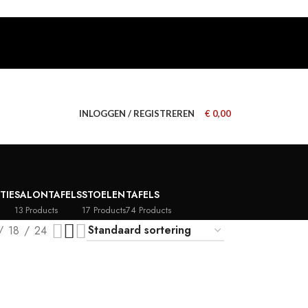
INLOGGEN / REGISTREREN
€
0,00
TIE
SALONTAFELS
STOELEN
TAFELS
13 Products
17 Products
74 Products
18
24