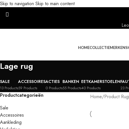
Skip to navigation
Skip to main content
Leo
HOME
COLLECTIE
MERKEN
S
Lage rug
SALE
ACCESSOIRES
ACTIES
BANKEN
EETKAMERSTOELEN
FAU
13 Products
59 Products
0 Products
55 Products
40 Products
23 Pr
Productcategorieën
Home
/
Product Rug
Sale
Accessoires
Aankleding