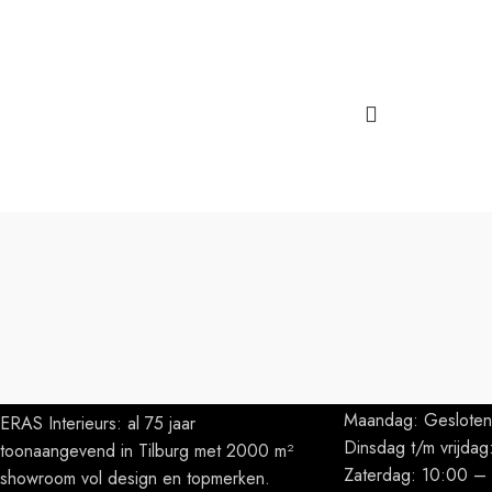
OPENINGSTIJDEN
Maandag: Gesloten
ERAS Interieurs: al 75 jaar
Dinsdag t/m vrijda
toonaangevend in Tilburg met 2000 m²
Zaterdag: 10:00 –
showroom vol design en topmerken.