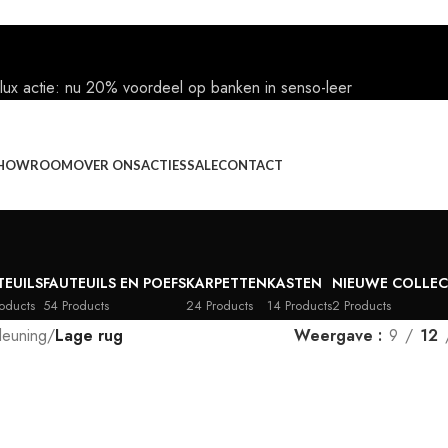
lux actie: nu 20% voordeel op banken in senso-leer
HOWROOM
OVER ONS
ACTIES
SALE
CONTACT
TEUILS
FAUTEUILS EN POEFS
KARPETTEN
KASTEN
NIEUWE COLLEC
oducts
54 Products
24 Products
14 Products
2 Products
leuning
/
Lage rug
Weergave
9
12