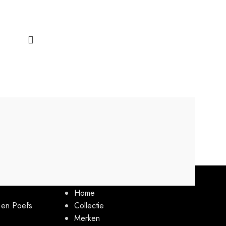
TIE
Menu
Home
s en Poefs
Collectie
Merken