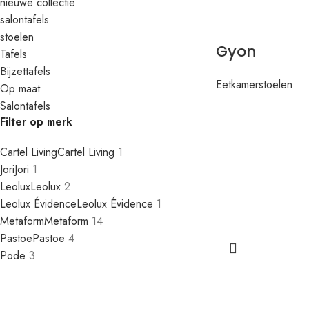
nieuwe collectie
salontafels
stoelen
Gyon
Tafels
Bijzettafels
Eetkamerstoelen
Op maat
Salontafels
Filter op merk
Cartel Living
Cartel Living
1
Jori
Jori
1
Leolux
Leolux
2
Leolux Évidence
Leolux Évidence
1
Metaform
Metaform
14
Pastoe
Pastoe
4
Pode
3