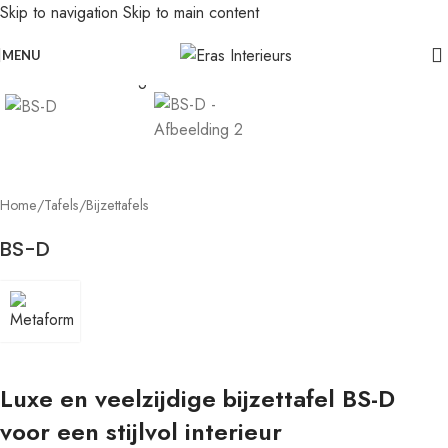
Skip to navigation
Skip to main content
Leolux actie: nu 20% voordeel op banken in senso-leer
Click to enlarge
MENU
Home
/
Tafels
/
Bijzettafels
BS-D
Luxe en veelzijdige bijzettafel BS-D
voor een stijlvol interieur