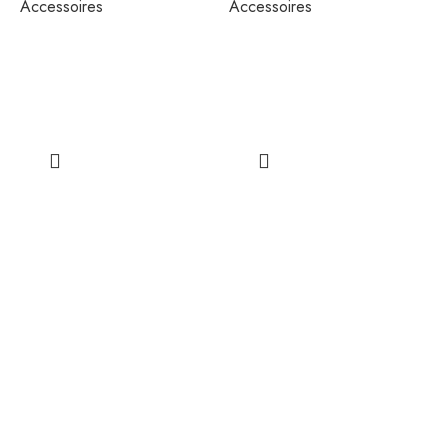
Accessoires
Accessoires
A
K