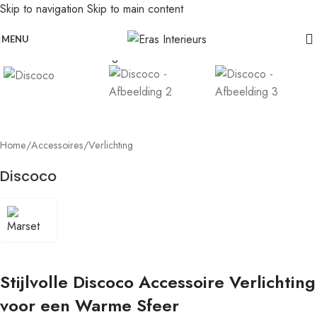
Skip to navigation
Skip to main content
Leolux actie: nu 20% voordeel op banken in senso-leer
Click to enlarge
MENU
Home
/
Accessoires
/
Verlichting
Discoco
Stijlvolle Discoco Accessoire Verlichting
voor een Warme Sfeer