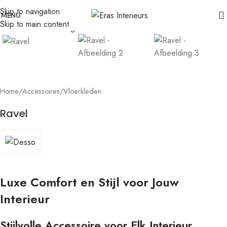
Leolux actie: nu 20% voordeel op banken in senso-leer
Skip to navigation
Click to enlarge
MENU
Skip to main content
Home
/
Accessoires
/
Vloerkleden
Ravel
Luxe Comfort en Stijl voor Jouw
Interieur
Stijlvolle Accessoire voor Elk Interieur