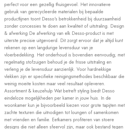
perfect voor een gezellig thuisgevoel. Het innovatieve
gebruik van gerecycleerde materialen bij bepaalde
productlijnen toont Desso's betrokkenheid bij duurzaamheid
zonder concessies te doen aan kwaliteit of uitstraling. Design
& afwerking De afwerking van elk Desso-product is met
uiterste precisie uitgevoerd. Dit zorgt ervoor dat je altijd kunt
rekenen op een langdurige levensduur van je
vloerbedekking. Het onderhoud is bovendien eenvoudig; met
regelmatig stofzuigen behoud je de frisse uitstraling en
verleng je de levensduur aanzienlijk. Voor hardnekkige
vlekken zijn er specifieke reinigingsmethodes beschikbaar die
weinig moeite kosten maar veel resultaat opleveren.
Assortiment & keuzehulp Wat betreft styling biedt Desso
eindeloze mogelijkheden per kamer in jouw huis. In de
woonkamer kun je bijvoorbeeld kiezen voor grote tapijten met
zachte texturen die uitnodigen tot loungen of samenkomen
met vrienden en familie. Eetkamers profiteren van stoere
designs die niet alleen sfeervol zijn, maar ook bestand tegen