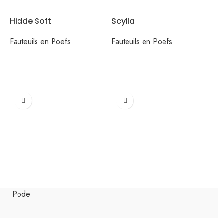
Hidde Soft
Scylla
Fauteuils en Poefs
Fauteuils en Poefs
A
F
Pode