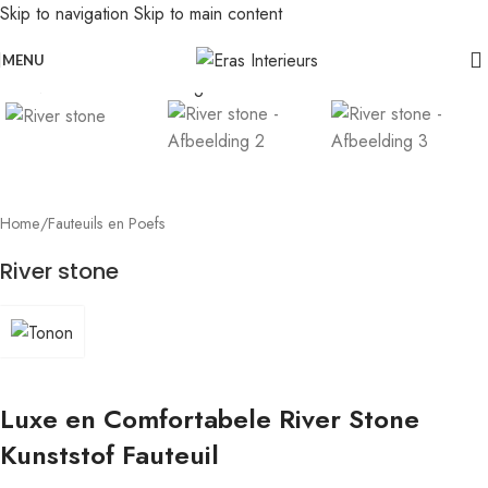
Skip to navigation
Skip to main content
Leolux actie: nu 20% voordeel op banken in senso-leer
Click to enlarge
MENU
Home
/
Fauteuils en Poefs
River stone
Luxe en Comfortabele River Stone
Kunststof Fauteuil