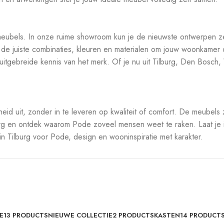
de-meubels. In onze ruime showroom kun je de nieuwste ontwerpen z
 de juiste combinaties, kleuren en materialen om jouw woonkamer 
itgebreide kennis van het merk. Of je nu uit Tilburg, Den Bosch, W
heid uit, zonder in te leveren op kwaliteit of comfort. De meubels
burg en ontdek waarom Pode zoveel mensen weet te raken. Laat je i
 in Tilburg voor Pode, design en wooninspiratie met karakter.
E
13 PRODUCTS
NIEUWE COLLECTIE
2 PRODUCTS
KASTEN
14 PRODUCT