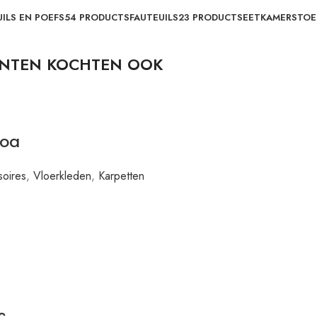
ILS EN POEFS
54 PRODUCTS
FAUTEUILS
23 PRODUCTS
EETKAMERSTOE
NTEN KOCHTEN OOK
oa
oires
,
Vloerkleden
,
Karpetten