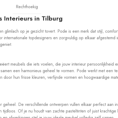
Rechthoekig
 Interieurs in Tilburg
en glimlach op je gezicht tovert. Pode is een merk dat stijl, comf
r internationale topdesigners en zorgvuldig op elkaar afgestemd in 
geniet.
rt meubels die iets voelen, die jouw interieur persoonlijkheid en 
om samen een harmonieus geheel te vormen. Pode werkt met een tea
jn door hun frisse kleuren, verfijnde vormen en hoogwaardige mater
r geheel. De verschillende ontwerpen vullen elkaar perfect aan in
 tijdloos. Of je nu houdt van zachte pasteltinten of juist krachti
en en afwerkingen stel je jouw ideale meubel volledig zelf samen.