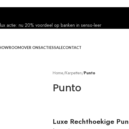
lux actie: nu 20% voordeel op banken in senso-leer
HOWROOM
OVER ONS
ACTIES
SALE
CONTACT
Home
/
Karpetten
/
Punto
Punto
Luxe Rechthoekige Punto