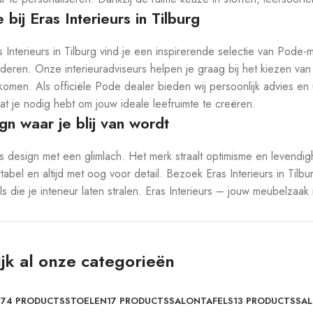
 bij Eras Interieurs in Tilburg
as Interieurs in Tilburg vind je een inspirerende selectie van Po
eren. Onze interieuradviseurs helpen je graag bij het kiezen van
omen. Als officiële Pode dealer bieden wij persoonlijk advies en u
wat je nodig hebt om jouw ideale leefruimte te creëren.
gn waar je blij van wordt
s design met een glimlach. Het merk straalt optimisme en levendig
tabel en altijd met oog voor detail. Bezoek Eras Interieurs in Til
s die je interieur laten stralen. Eras Interieurs – jouw meubelzaak
jk al onze categorieën
S
74 PRODUCTS
STOELEN
17 PRODUCTS
SALONTAFELS
13 PRODUCTS
SAL