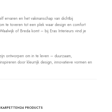
elf ervaren en het vakmanschap van dichtbij
om te toveren tot een plek waar design en comfort
aalwijk of Breda komt – bij Eras Interieurs vind je
 zijn ontworpen om in te leven – duurzaam,
nspireren door kleurrijk design, innovatieve vormen en
S
KARPETTEN
24 PRODUCTS