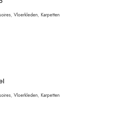
6
oires
,
Vloerkleden
,
Karpetten
el
oires
,
Vloerkleden
,
Karpetten