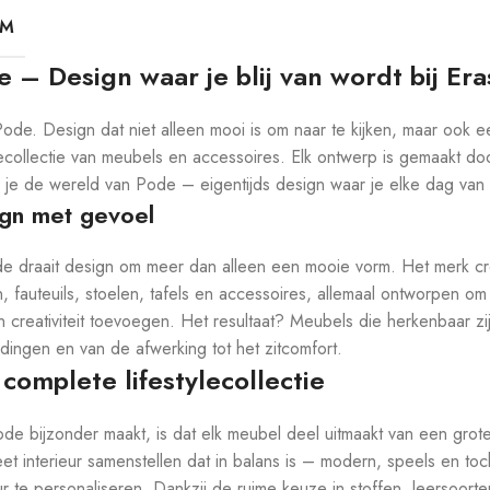
RM
 – Design waar je blij van wordt bij Eras
 Pode. Design dat niet alleen mooi is om naar te kijken, maar ook e
ylecollectie van meubels en accessoires. Elk ontwerp is gemaakt doo
 je de wereld van Pode – eigentijds design waar je elke dag van 
gn met gevoel
de draait design om meer dan alleen een mooie vorm. Het merk creëe
, fauteuils, stoelen, tafels en accessoires, allemaal ontworpen 
en creativiteit toevoegen. Het resultaat? Meubels die herkenbaar zi
dingen en van de afwerking tot het zitcomfort.
complete lifestylecollectie
de bijzonder maakt, is dat elk meubel deel uitmaakt van een grote
et interieur samenstellen dat in balans is – modern, speels en toch
eur te personaliseren. Dankzij de ruime keuze in stoffen, leersoort