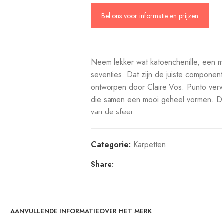
Bel ons voor informatie en prijzen
Neem lekker wat katoenchenille, een m
seventies. Dat zijn de juiste compone
ontworpen door Claire Vos. Punto verwe
die samen een mooi geheel vormen. De
van de sfeer.
Categorie:
Karpetten
Share:
AANVULLENDE INFORMATIE
OVER HET MERK