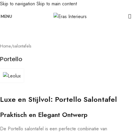
Skip to navigation
Skip to main content
Leolux actie: nu 20% voordeel op banken in senso-leer
Click to enlarge
MENU
Home
/
salontafels
Portello
Luxe en Stijlvol: Portello Salontafel
Praktisch en Elegant Ontwerp
De Portello salontafel is een perfecte combinatie van