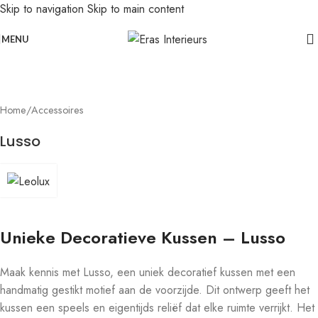
Skip to navigation
Skip to main content
Leolux actie: nu 20% voordeel op banken in senso-leer
Click to enlarge
MENU
Home
/
Accessoires
Lusso
Unieke Decoratieve Kussen – Lusso
Maak kennis met Lusso, een uniek decoratief kussen met een
handmatig gestikt motief aan de voorzijde. Dit ontwerp geeft het
kussen een speels en eigentijds reliëf dat elke ruimte verrijkt. Het