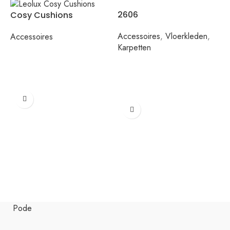
2606
Cosy Cushions
Accessoires
,
Vloerkleden
,
Accessoires
Karpetten
P
A
K
Pode