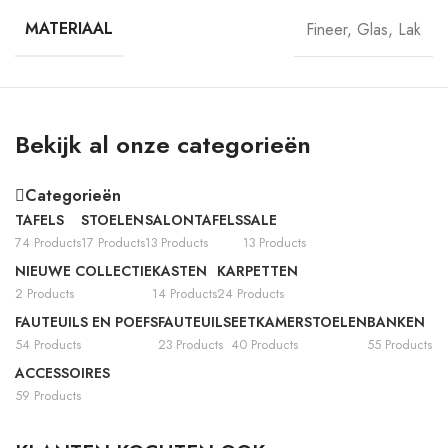
MATERIAAL
Fineer
,
Glas
,
Lak
Bekijk al onze categorieën
Categorieën
TAFELS
STOELEN
SALONTAFELS
SALE
74 Products
17 Products
13 Products
13 Products
NIEUWE COLLECTIE
KASTEN
KARPETTEN
2 Products
14 Products
24 Products
FAUTEUILS EN POEFS
FAUTEUILS
EETKAMERSTOELEN
BANKEN
54 Products
23 Products
40 Products
55 Products
ACCESSOIRES
59 Products