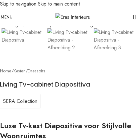
Skip to navigation
Skip to main content
Leolux actie: nu 20% voordeel op banken in senso-leer
Click to enlarge
MENU
Home
/
Kasten
/
Dressoirs
Living Tv-cabinet Diapositiva
SERA Collection
Luxe Tv-kast Diapositiva voor Stijlvolle
Woonruimtes