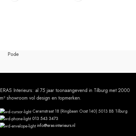
F
B
Pode
ERAS Interieurs: al 75 jaar toonaangevend in Tilburg met 2000
m² showroom vol design en topmerken.
Ceramstraat 18 (Ringbaan Oost 140) 5013 BB Tilburg
013 543 3473
info@eras-interieurs.nl