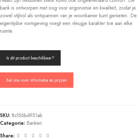
Naast zijn flexibiliteit biedt Kuvio ook ongeëvenaard comfort. De
bank is ontworpen met oog voor ergonomie en kwaliteit, zodat je
zowel stijlvol als ontspannen van je woonkamer kunt genieten. De
eigentijdse vormgeving voegt een vleugje karakter toe aan elke
ruimte.
Is dit product beschikbaar?
Bel ons voor informatie en prijzen
SKU:
8cf56bd951ab
Categorie:
Banken
Share: