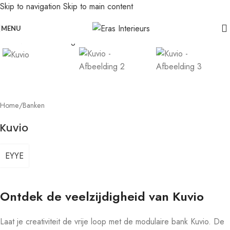
Skip to navigation
Skip to main content
Leolux actie: nu 20% voordeel op banken in senso-leer
Click to enlarge
MENU
Home
/
Banken
Kuvio
EYYE
Ontdek de veelzijdigheid van Kuvio
Laat je creativiteit de vrije loop met de modulaire bank Kuvio. De