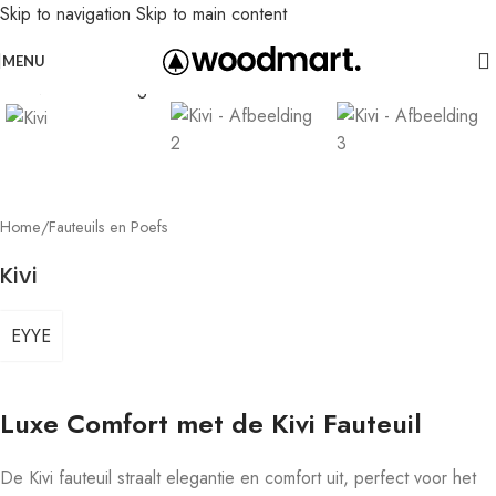
Skip to navigation
Skip to main content
Leolux actie: nu 20% voordeel op banken in senso-leer
Click to enlarge
MENU
Home
/
Fauteuils en Poefs
Kivi
EYYE
Luxe Comfort met de Kivi Fauteuil
De Kivi fauteuil straalt elegantie en comfort uit, perfect voor het