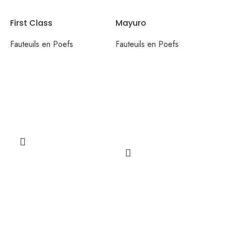
First Class
Mayuro
Fauteuils en Poefs
Fauteuils en Poefs
E
e