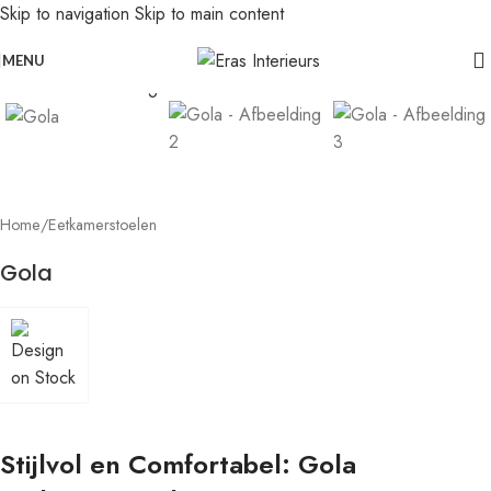
Skip to navigation
Skip to main content
Leolux actie: nu 20% voordeel op banken in senso-leer
Click to enlarge
MENU
Home
/
Eetkamerstoelen
Gola
Stijlvol en Comfortabel: Gola