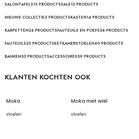
SALONTAFELS
13 PRODUCTS
SALE
13 PRODUCTS
NIEUWE COLLECTIE
2 PRODUCTS
KASTEN
14 PRODUCTS
KARPETTEN
24 PRODUCTS
FAUTEUILS EN POEFS
54 PRODUCTS
FAUTEUILS
23 PRODUCTS
EETKAMERSTOELEN
40 PRODUCTS
BANKEN
55 PRODUCTS
ACCESSOIRES
59 PRODUCTS
KLANTEN KOCHTEN OOK
Moka
Moka met wiel
stoelen
stoelen