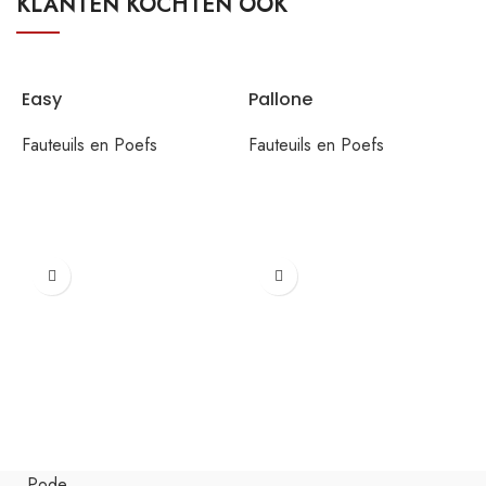
KLANTEN KOCHTEN OOK
Easy
Pallone
Fauteuils en Poefs
Fauteuils en Poefs
L
F
Pode