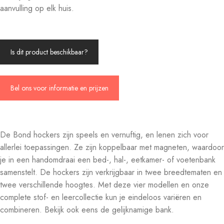
aanvulling op elk huis.
Is dit product beschikbaar?
Bel ons voor informatie en prijzen
De Bond hockers zijn speels en vernuftig, en lenen zich voor
allerlei toepassingen. Ze zijn koppelbaar met magneten, waardoor
je in een handomdraai een bed-, hal-, eetkamer- of voetenbank
samenstelt. De hockers zijn verkrijgbaar in twee breedtematen en
twee verschillende hoogtes. Met deze vier modellen en onze
complete stof- en leercollectie kun je eindeloos variëren en
combineren. Bekijk ook eens de gelijknamige bank.