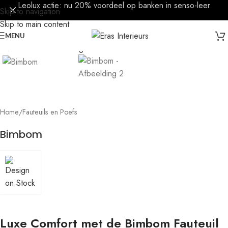
Leolux actie: nu 20% voordeel op banken in senso-leer
Skip to navigation
Skip to main content
Click to enlarge
MENU
Home
/
Fauteuils en Poefs
Bimbom
Luxe Comfort met de Bimbom Fauteuil