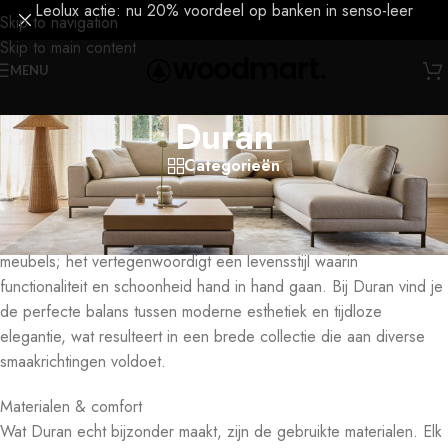
Leolux actie: nu 20% voordeel op banken in senso-leer
Skip to navigation
Skip to main content
MENU
Duran
Categorieën
Waarom Duran past in je interieur
Dit merk staat symbool voor hoogwaardige designmeubelen die
met zorg en aandacht zijn vervaardigd. Duran is meer dan alleen
meubels; het vertegenwoordigt een levensstijl waarin
functionaliteit en schoonheid hand in hand gaan. Bij Duran vind je
de perfecte balans tussen moderne esthetiek en tijdloze
elegantie, wat resulteert in een brede collectie die aan diverse
smaakrichtingen voldoet.
Materialen & comfort
Wat Duran echt bijzonder maakt, zijn de gebruikte materialen. Elk