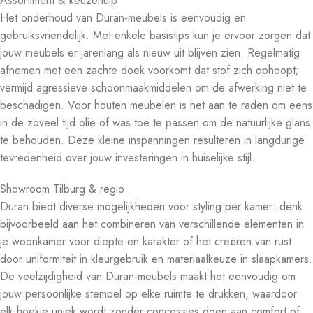
Assortiment & keuzehulp
Het onderhoud van Duran-meubels is eenvoudig en
gebruiksvriendelijk. Met enkele basistips kun je ervoor zorgen dat
jouw meubels er jarenlang als nieuw uit blijven zien. Regelmatig
afnemen met een zachte doek voorkomt dat stof zich ophoopt;
vermijd agressieve schoonmaakmiddelen om de afwerking niet te
beschadigen. Voor houten meubelen is het aan te raden om eens
in de zoveel tijd olie of was toe te passen om de natuurlijke glans
te behouden. Deze kleine inspanningen resulteren in langdurige
tevredenheid over jouw investeringen in huiselijke stijl.
Showroom Tilburg & regio
Duran biedt diverse mogelijkheden voor styling per kamer: denk
bijvoorbeeld aan het combineren van verschillende elementen in
je woonkamer voor diepte en karakter of het creëren van rust
door uniformiteit in kleurgebruik en materiaalkeuze in slaapkamers.
De veelzijdigheid van Duran-meubels maakt het eenvoudig om
jouw persoonlijke stempel op elke ruimte te drukken, waardoor
elk hoekje uniek wordt zonder concessies doen aan comfort of